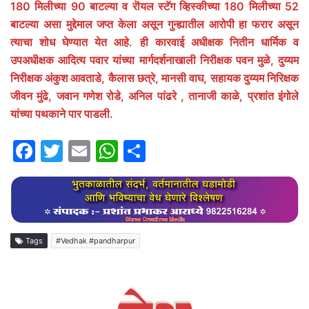
180 मिलीच्या 90 बाटल्या व रॊयल स्टॅग व्हिस्कीच्या 180 मिलीच्या 52
बाटल्या असा मुद्देमाल जप्त केला असून गुन्ह्यातील आरोपी हा फरार असून
त्याचा शोध घेण्यात येत आहे. ही कारवाई अधीक्षक नितीन धार्मिक व
उपअधीक्षक आदित्य पवार यांच्या मार्गदर्शनाखाली निरीक्षक पवन मुळे, दुय्यम
निरीक्षक अंकुश आवताडे, कैलास छत्रे, मानसी वाघ, सहायक दुय्यम निरिक्षक
जीवन मुंढे, जवान गणेश रोडे, अनिल पांढरे , तानाजी काळे, प्रशांत इंगोले
यांच्या पथकाने पार पाडली.
F
T
E
W
S
a
w
m
h
h
c
itt
ai
at
ar
e
er
l
s
e
b
A
Tags
#Vedhak #pandharpur
o
p
o
p
k