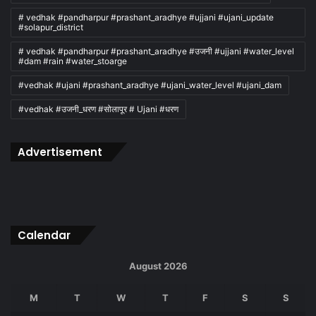
# vedhak #pandharpur #prashant_aradhye #ujjani #ujani_update
#solapur_district
# vedhak #pandharpur #prashant_aradhye #उजनी #ujjani #water_level
#dam #rain #water_stoarge
#vedhak #ujani #prashant_aradhye #ujani_water_level #ujani_dam
#vedhak #उजनी_धरण #सोलापूर # Ujani #धरण
Advertisement
Calendar
August 2026
M
T
W
T
F
S
S