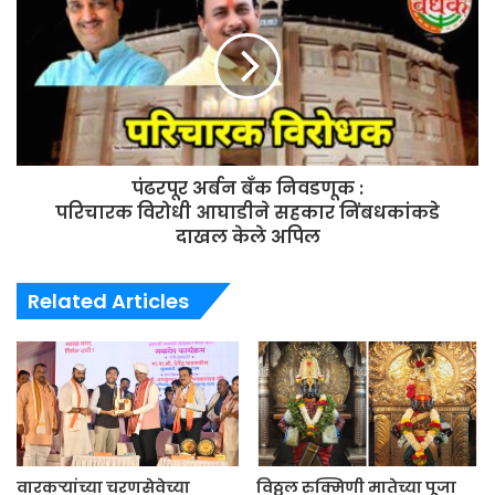
पंढरपूर अर्बन बँक निवडणूक :
परिचारक विरोधी आघाडीने सहकार निंबधकांकडे
दाखल केले अपिल
Related Articles
वारकऱ्यांच्या चरणसेवेच्या
विठ्ठल रुक्मिणी मातेच्या पूजा