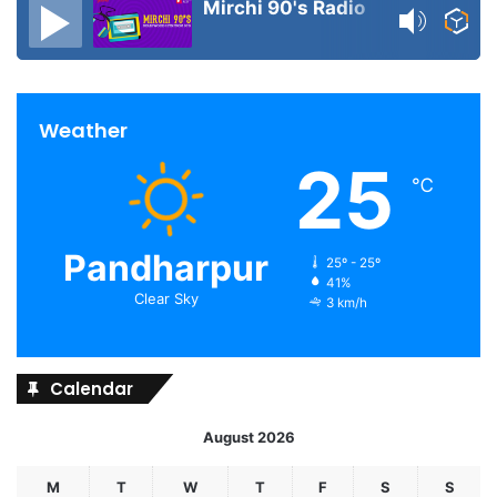
Mirchi 90's Radio
Weather
25
℃
Pandharpur
25º - 25º
41%
Clear Sky
3 km/h
Calendar
August 2026
M
T
W
T
F
S
S