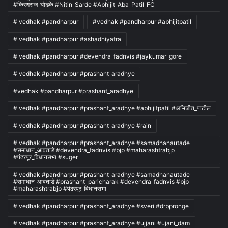
#किरणराज_घोडके #Nitin_Sarde #Abhijit_Aba_Patil_FC
# vedhak #pandharpur
#vedhak #pandharpur #abhijitpatil
# vedhak #pandharpur #ashadhiyatra
# vedhak #pandharpur #devendra_fadnvis #jaykumar_gore
# vedhak #pandharpur #prashant_aradhye
#vedhak #pandharpur #prashant_aradhye
# vedhak #pandharpur #prashant_aradhye #abhijitpatil #अभिजीत_पाटील
# vedhak #pandharpur #prashant_aradhye #rain
# vedhak #pandharpur #prashant_aradhye #samadhanautade
#समाधान_आवताडे #devendra_fadnvis #bjp #maharashtrabjp
#पंढरपूर_विधानसभा #suger
# vedhak #pandharpur #prashant_aradhye #samadhanautade
#समाधान_आवताडे #prashant_paricharak #devendra_fadnvis #bjp
#maharashtrabjp #पंढरपूर_विधानसभा
# vedhak #pandharpur #prashant_aradhye #sveri #drbpronge
# vedhak #pandharpur #prashant_aradhye #ujjani #ujani_dam