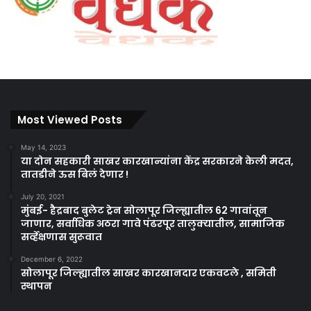
Most Viewed Posts
May 14, 2023
या दोन सहकारी साखर कारखान्यांना केंद्र सरकारने केली मदत,
तातडीने ऊस बिलं देणार !
July 20, 2021
मुंबई- हैद्रबाद बुलेट ट्रेन सोलापूर जिल्ह्यातील 62 गावांतून
जाणार, सर्वाधिक अठरा गावे पंढरपूर तालुक्यातील, सामाजिक
सर्व्हेक्षणास सुरूवात
December 6, 2022
सोलापूर जिल्ह्यातील साखर कारखानदार एकवटले , समिती
स्थापन