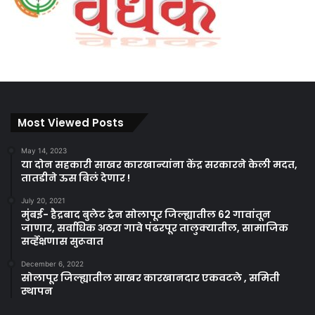
Most Viewed Posts
May 14, 2023
या दोन सहकारी साखर कारखान्यांना केंद्र सरकारने केली मदत,
तातडीने ऊस बिलं देणार !
July 20, 2021
मुंबई- हैद्रबाद बुलेट ट्रेन सोलापूर जिल्ह्यातील 62 गावांतून
जाणार, सर्वाधिक अठरा गावे पंढरपूर तालुक्यातील, सामाजिक
सर्व्हेक्षणास सुरूवात
December 6, 2022
सोलापूर जिल्ह्यातील साखर कारखानदार एकवटले , समिती
स्थापन