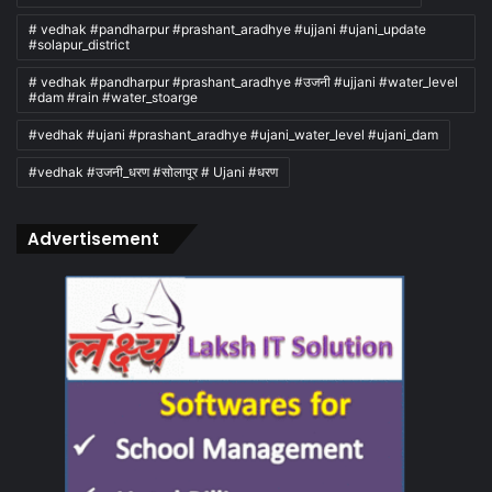
# vedhak #pandharpur #prashant_aradhye #ujjani #ujani_update
#solapur_district
# vedhak #pandharpur #prashant_aradhye #उजनी #ujjani #water_level
#dam #rain #water_stoarge
#vedhak #ujani #prashant_aradhye #ujani_water_level #ujani_dam
#vedhak #उजनी_धरण #सोलापूर # Ujani #धरण
Advertisement