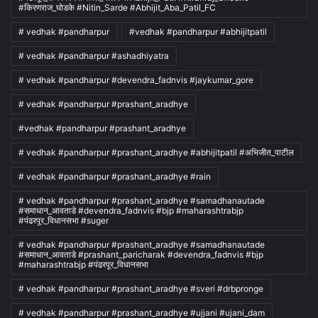
#किरणराज_घोडके #Nitin_Sarde #Abhijit_Aba_Patil_FC
# vedhak #pandharpur
#vedhak #pandharpur #abhijitpatil
# vedhak #pandharpur #ashadhiyatra
# vedhak #pandharpur #devendra_fadnvis #jaykumar_gore
# vedhak #pandharpur #prashant_aradhye
#vedhak #pandharpur #prashant_aradhye
# vedhak #pandharpur #prashant_aradhye #abhijitpatil #अभिजीत_पाटील
# vedhak #pandharpur #prashant_aradhye #rain
# vedhak #pandharpur #prashant_aradhye #samadhanautade
#समाधान_आवताडे #devendra_fadnvis #bjp #maharashtrabjp
#पंढरपूर_विधानसभा #suger
# vedhak #pandharpur #prashant_aradhye #samadhanautade
#समाधान_आवताडे #prashant_paricharak #devendra_fadnvis #bjp
#maharashtrabjp #पंढरपूर_विधानसभा
# vedhak #pandharpur #prashant_aradhye #sveri #drbpronge
# vedhak #pandharpur #prashant_aradhye #ujjani #ujani_dam