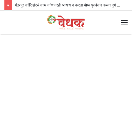
पंढरपूर कॉरिडॉरचे काम कोणावरही अन्याय न करता योग्य पुनर्वसन करून पूर्ण करणार – मुख्यमंत्री देवेंद्र फडणवीस
M