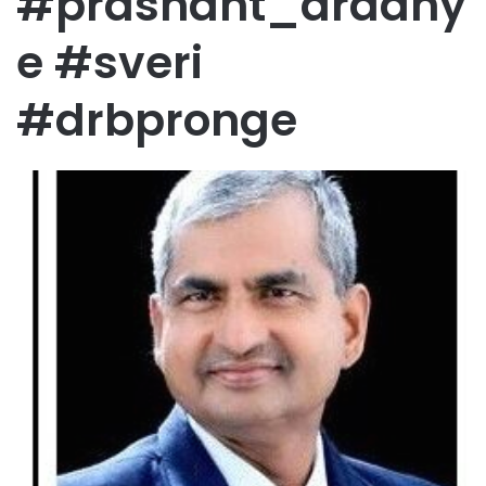
#prashant_aradhy
e #sveri
#drbpronge