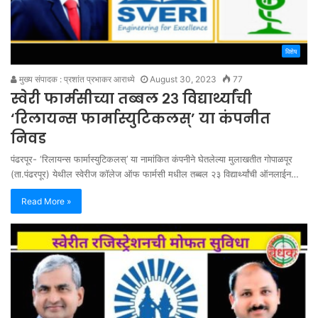
विशेष
मुख्य संपादक : प्रशांत प्रभाकर आराध्ये
August 30, 2023
77
स्वेरी फार्मसीच्या तब्बल २३ विद्यार्थ्यांची
‘रिलायन्स फार्मास्युटिकलस्’ या कंपनीत
निवड
पंढरपूर- ‘रिलायन्स फार्मास्युटिकलस्’ या नामांकित कंपनीने घेतलेल्या मुलाखतीत गोपाळपूर
(ता.पंढरपूर) येथील स्वेरीज कॉलेज ऑफ फार्मसी मधील तब्बल २३ विद्यार्थ्यांची ऑनलाईन…
Read More »