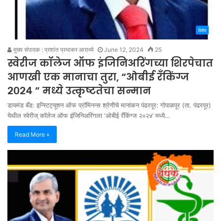
विशेष
मुख्य संपादक : प्रशांत प्रभाकर आराध्ये
June 12, 2024
25
स्वेरीज कॉलेज ऑफ इंजिनिअरिंगच्या शिरपेचात
आणखी एक मानाचा तुरा, “ओबीई रँकिंग्ज
२०२४ ” मध्ये उत्कृष्टतेचा सन्मान
डायमंड बँड: इन्स्टिट्यूशन ऑफ प्रॉमिनन्स श्रेणीचे मानांकन पंढरपूर: गोपाळपूर (ता. पंढरपूर)
येथील स्वेरीज् कॉलेज ऑफ इंजिनिअरिंगला ‘ओबीई रँकिंग्ज २०२४’ मध्ये…
Read More »