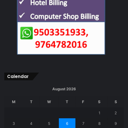
Calendar
August 2026
M
T
W
T
F
S
S
1
2
3
4
5
6
7
8
9