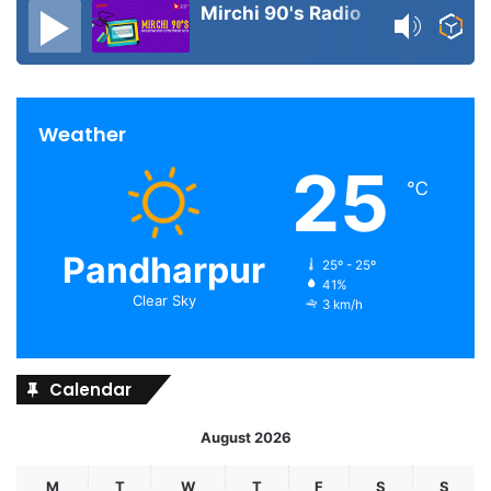
Mirchi 90's Radio
Weather
25
℃
Pandharpur
25º - 25º
41%
Clear Sky
3 km/h
Calendar
August 2026
M
T
W
T
F
S
S