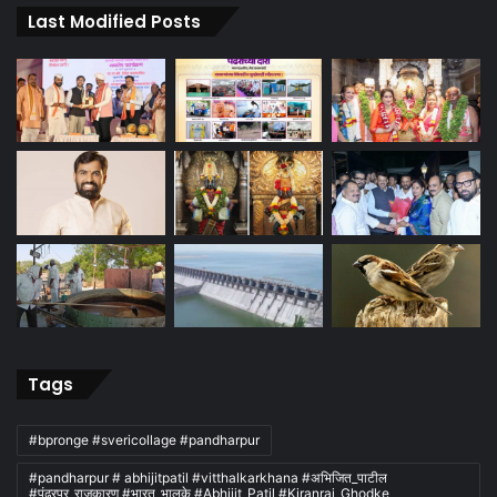
Last Modified Posts
Tags
#bpronge #svericollage #pandharpur
#pandharpur # abhijitpatil #vitthalkarkhana #अभिजित_पाटील
#पंढरपूर_राजकारण #भारत_भालके #Abhijit_Patil #Kiranraj_Ghodke