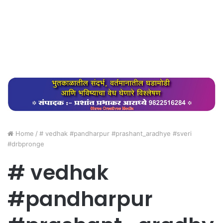
Home
/
# vedhak #pandharpur #prashant_aradhye #sveri
#drbpronge
# vedhak
#pandharpur