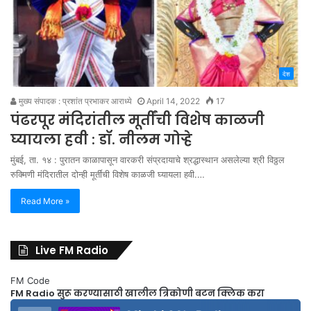
देश
मुख्य संपादक : प्रशांत प्रभाकर आराध्ये
April 14, 2022
17
पंढरपूर मंदिरांतील मूर्तींची विशेष काळजी
घ्यायला हवी : डॉ. नीलम गोऱ्हे
मुंबई, ता. १४ : पुरातन काळापासून वारकरी संप्रदायाचे श्रद्धास्थान असलेल्या श्री विठ्ठल
रुक्मिणी मंदिरातील दोन्ही मूर्तींची विशेष काळजी घ्यायला हवी.…
Read More »
Live FM Radio
FM Code
FM Radio सुरू करण्यासाठी खालील त्रिकोणी बटन क्लिक करा