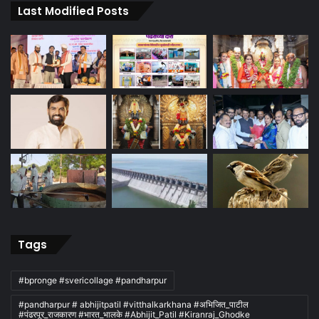
Last Modified Posts
Tags
#bpronge #svericollage #pandharpur
#pandharpur # abhijitpatil #vitthalkarkhana #अभिजित_पाटील
#पंढरपूर_राजकारण #भारत_भालके #Abhijit_Patil #Kiranraj_Ghodke