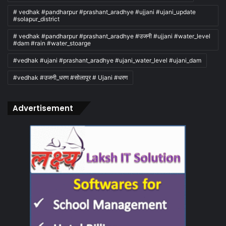
# vedhak #pandharpur #prashant_aradhye #ujjani #ujani_update
#solapur_district
# vedhak #pandharpur #prashant_aradhye #उजनी #ujjani #water_level
#dam #rain #water_stoarge
#vedhak #ujani #prashant_aradhye #ujani_water_level #ujani_dam
#vedhak #उजनी_धरण #सोलापूर # Ujani #धरण
Advertisement