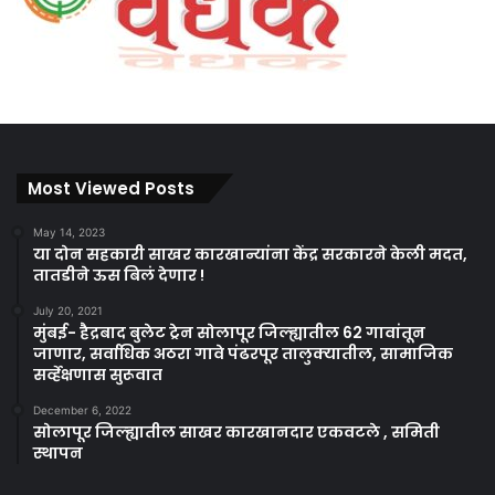
Most Viewed Posts
May 14, 2023
या दोन सहकारी साखर कारखान्यांना केंद्र सरकारने केली मदत,
तातडीने ऊस बिलं देणार !
July 20, 2021
मुंबई- हैद्रबाद बुलेट ट्रेन सोलापूर जिल्ह्यातील 62 गावांतून
जाणार, सर्वाधिक अठरा गावे पंढरपूर तालुक्यातील, सामाजिक
सर्व्हेक्षणास सुरूवात
December 6, 2022
सोलापूर जिल्ह्यातील साखर कारखानदार एकवटले , समिती
स्थापन