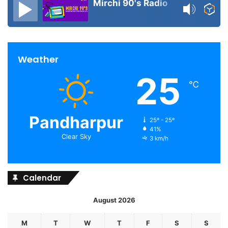
Mirchi 90's Radio
Weather
25
℃
Pandharpur
25º - 25º
41%
Clear Sky
3 km/h
Calendar
August 2026
M
T
W
T
F
S
S