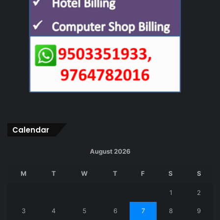
Calendar
August 2026
M
T
W
T
F
S
S
1
2
3
4
5
6
7
8
9