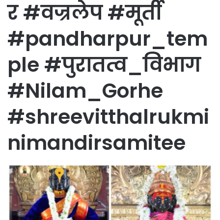
र #वज्रलेप #मूर्ती
#pandharpur_tem
ple #पुरातत्व_विभाग
#Nilam_Gorhe
#shreevitthalrukmi
nimandirsamitee