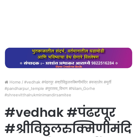
Home
/
#vedhak #पंढरपूर #श्रीविठ्ठलरुक्मिणीमंदिर #वज्रलेप #मूर्ती
#pandharpur_temple #पुरातत्व_विभाग #Nilam_Gorhe
#shreevitthalrukminimandirsamitee
#vedhak #पंढरपूर
#श्रीविठ्ठलरुक्मिणीमंदि