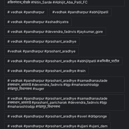
#किरणराज_घोडके #Nitin_Sarde #Abhijit_Aba_Patil_FC
# vedhak #pandharpur
#vedhak #pandharpur #abhijitpatil
# vedhak #pandharpur #ashadhiyatra
# vedhak #pandharpur #devendra_fadnvis #jaykumar_gore
# vedhak #pandharpur #prashant_aradhye
#vedhak #pandharpur #prashant_aradhye
# vedhak #pandharpur #prashant_aradhye #abhijitpatil #अभिजीत_पाटील
# vedhak #pandharpur #prashant_aradhye #rain
# vedhak #pandharpur #prashant_aradhye #samadhanautade
#समाधान_आवताडे #devendra_fadnvis #bjp #maharashtrabjp
#पंढरपूर_विधानसभा #suger
# vedhak #pandharpur #prashant_aradhye #samadhanautade
#समाधान_आवताडे #prashant_paricharak #devendra_fadnvis #bjp
#maharashtrabjp #पंढरपूर_विधानसभा
# vedhak #pandharpur #prashant_aradhye #sveri #drbpronge
# vedhak #pandharpur #prashant_aradhye #ujjani #ujani_dam