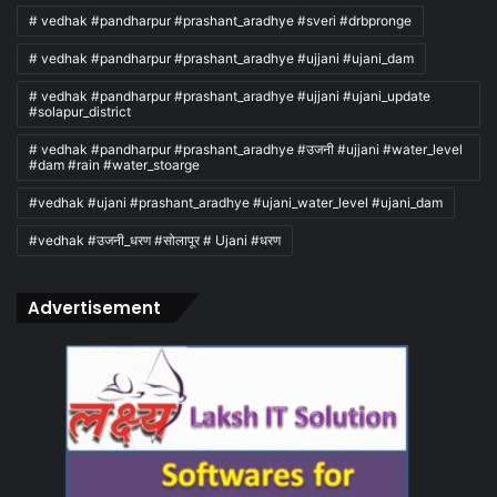
# vedhak #pandharpur #prashant_aradhye #sveri #drbpronge
# vedhak #pandharpur #prashant_aradhye #ujjani #ujani_dam
# vedhak #pandharpur #prashant_aradhye #ujjani #ujani_update
#solapur_district
# vedhak #pandharpur #prashant_aradhye #उजनी #ujjani #water_level
#dam #rain #water_stoarge
#vedhak #ujani #prashant_aradhye #ujani_water_level #ujani_dam
#vedhak #उजनी_धरण #सोलापूर # Ujani #धरण
Advertisement