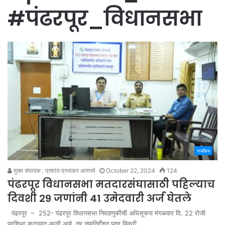
#पंढरपूर_विधानसभा
राजकिय
मुख्य संपादक : प्रशांत प्रभाकर आराध्ये
October 22, 2024
124
पंढरपूर विधानसभा मतदारसंघासाठी पहिल्याच
दिवशी 29 जणांनी 41 उमेदवारी अर्ज घेतले
पंढरपूर – 252- पंढरपूर विधानसभा निवडणुकीची अधिसूचना मंगळवार दि. 22 रोजी
प्रसिध्द करण्यात आली आहे. तर नामनिर्देशन पत्र विक्री…