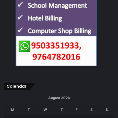
Calendar
August 2026
M
T
W
T
F
S
S