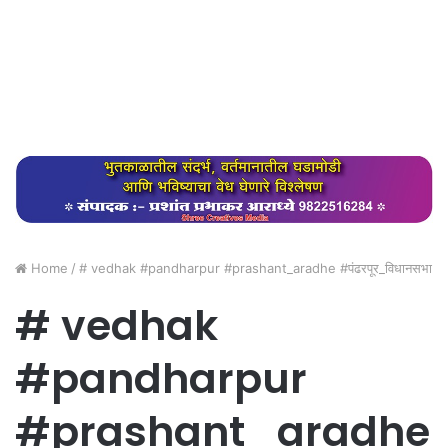
Home
/
# vedhak #pandharpur #prashant_aradhe #पंढरपूर_विधानसभा
# vedhak
#pandharpur
#prashant_aradhe