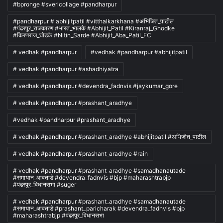
#bpronge #svericollage #pandharpur
#pandharpur # abhijitpatil #vitthalkarkhana #अभिजित_पाटील
#पंढरपूर_राजकारण #भारत_भालके #Abhijit_Patil #Kiranraj_Ghodke
#किरणराज_घोडके #Nitin_Sarde #Abhijit_Aba_Patil_FC
# vedhak #pandharpur
#vedhak #pandharpur #abhijitpatil
# vedhak #pandharpur #ashadhiyatra
# vedhak #pandharpur #devendra_fadnvis #jaykumar_gore
# vedhak #pandharpur #prashant_aradhye
#vedhak #pandharpur #prashant_aradhye
# vedhak #pandharpur #prashant_aradhye #abhijitpatil #अभिजीत_पाटील
# vedhak #pandharpur #prashant_aradhye #rain
# vedhak #pandharpur #prashant_aradhye #samadhanautade
#समाधान_आवताडे #devendra_fadnvis #bjp #maharashtrabjp
#पंढरपूर_विधानसभा #suger
# vedhak #pandharpur #prashant_aradhye #samadhanautade
#समाधान_आवताडे #prashant_paricharak #devendra_fadnvis #bjp
#maharashtrabjp #पंढरपूर_विधानसभा