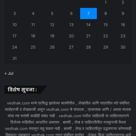
1
2
3
4
5
6
7
8
9
10
11
12
13
14
15
16
17
18
19
20
21
22
23
24
25
26
27
28
29
30
31
« Jul
विशेष सूचना :
vedhak.com मध्ये प्रसिद्ध झालेल्या बातमीतील , लेखांतील आणि पत्रांतील मते संबंधित
वार्ताहराची व लेखकाची असून vedhak.com चे संपादक , प्रकाशक आणि / अथवा मालक
यांचा त्या मतांशी काहीही संबंध नाही . vedhak.com मधील जाहिराती या जाहिरातदाराने
दिलेल्या माहितीवर आधारित असतात . बातमी , लेख व जाहिरातीतील मजकुराची वैधता
vedhak.com तपासून पाहू शकत नाही . बातमी , लेख व जाहिरातीतून उद्भवणाऱ्या कोणत्याही
विषयाला जबाबदार vedhak.com नसून संबंधित वार्ताहर , लेखक किंवा जाहिरातदारच आहे