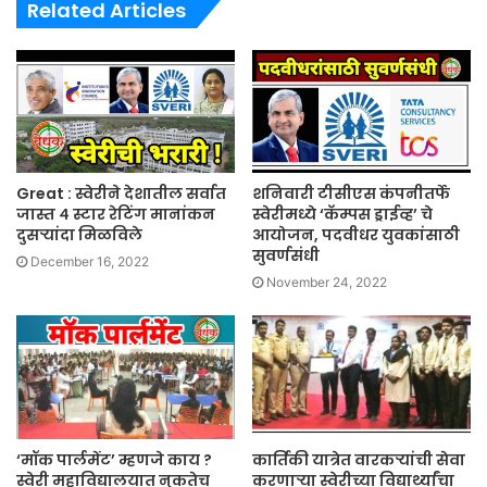
Related Articles
Great : स्वेरीने देशातील सर्वात
शनिवारी टीसीएस कंपनीतर्फे
जास्त ४ स्टार रेटिंग मानांकन
स्वेरीमध्ये ‘कॅम्पस ड्राईव्ह’ चे
दुसऱ्यांदा मिळविले
आयोजन, पदवीधर युवकांसाठी
सुवर्णसंधी
December 16, 2022
November 24, 2022
‘मॉक पार्लमेंट’ म्हणजे काय ?
कार्तिकी यात्रेत वारकर्‍यांची सेवा
स्वेरी महाविद्यालयात नुकतेच
करणार्‍या स्वेरीच्या विद्यार्थ्यांचा