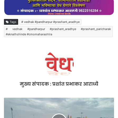
c
itt
ai
at
ar
e
er
l
s
e
b
A
Tags
# vedhak #pandharpur #prashant_aradhye
o
p
# vedhak #pandharpur #prashant_aradhye #prashant_paricharak
#eknathshinde #cmomaharashtra
o
p
k
मुख्य संपादक : प्रशांत प्रभाकर आराध्ये