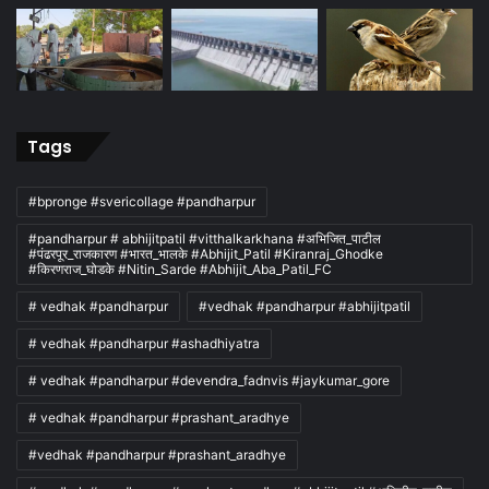
Tags
#bpronge #svericollage #pandharpur
#pandharpur # abhijitpatil #vitthalkarkhana #अभिजित_पाटील
#पंढरपूर_राजकारण #भारत_भालके #Abhijit_Patil #Kiranraj_Ghodke
#किरणराज_घोडके #Nitin_Sarde #Abhijit_Aba_Patil_FC
# vedhak #pandharpur
#vedhak #pandharpur #abhijitpatil
# vedhak #pandharpur #ashadhiyatra
# vedhak #pandharpur #devendra_fadnvis #jaykumar_gore
# vedhak #pandharpur #prashant_aradhye
#vedhak #pandharpur #prashant_aradhye