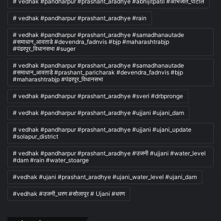
# vedhak #pandharpur #prashant_aradhye #abhijitpatil #अभिजीत_पाटील
# vedhak #pandharpur #prashant_aradhye #rain
# vedhak #pandharpur #prashant_aradhye #samadhanautade
#समाधान_आवताडे #devendra_fadnvis #bjp #maharashtrabjp
#पंढरपूर_विधानसभा #suger
# vedhak #pandharpur #prashant_aradhye #samadhanautade
#समाधान_आवताडे #prashant_paricharak #devendra_fadnvis #bjp
#maharashtrabjp #पंढरपूर_विधानसभा
# vedhak #pandharpur #prashant_aradhye #sveri #drbpronge
# vedhak #pandharpur #prashant_aradhye #ujjani #ujani_dam
# vedhak #pandharpur #prashant_aradhye #ujjani #ujani_update
#solapur_district
# vedhak #pandharpur #prashant_aradhye #उजनी #ujjani #water_level
#dam #rain #water_stoarge
#vedhak #ujani #prashant_aradhye #ujani_water_level #ujani_dam
#vedhak #उजनी_धरण #सोलापूर # Ujani #धरण