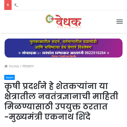
पंढरपूर कॉरिडॉरचे काम कोणावरही अन्याय न करता योग्य पुनर्वसन करून पूर्ण करणार – मुख्यमंत्री देवेंद्र फडणवीस
M
Home
/
तंत्रज्ञान
तंत्रज्ञान
कृषी प्रदर्शने हे शेतकऱ्यांना या
क्षेत्रातील नवतंत्रज्ञानाची माहिती
मिळण्यासाठी उपयुक्त ठरतात
-मुख्यमंत्री एकनाथ शिंदे