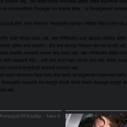
विश्वास दाखवला आहे. येथे मोहिते पाटील विरोधकही आपली ताकद वाढवण्याचा 
ूर या नगरपंचायतीच्या निवडणुका पार पाडल्या होत्या . या निवडणुकांमध्ये भाजप
 ताकद वाढली होती. मात्र लोकसभा निवडणुकीत खासदार धैर्यशील मोहिते पाटील प
ाटील यांची जोरदार पकड आहे. अशा परिस्थितीत आता खासदार धैर्यशील मोहिते पा
्यांच्या भूमिका काय असणार? हीच चर्चा सोलापूर जिल्ह्यात जोर धरू लागली आहे.
कडे आकर्षित करण्याचा प्रयत्न चालू ठेवला आहे. अशा परिस्थितीत मोहिते पाटील
क्ष मोठी जबाबदारी देईल , अशी चर्चा सतत घडून आणली जात आहे. येथील राजकारण
रत असल्याने महायुतीतही संभ्रमाचे वातावरण आहे.
ूमिका लक्षात आल्यानंतर चित्र स्पष्ट होऊ शकते. या तालुक्याच्या राजकारणात प
वडणुकीत मतदारांनी राम सातपुते यांनाही चांगले मतदान केल्यामुळे सातपुते सम
 आशा आहे.