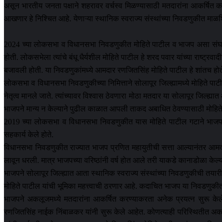
असून भारतीय जनता पक्षाने शहरावर वर्चस्व मिळण्यासाठी मतदारांना आकर्षित कर
आखणार हे निश्चित आहे. येणाऱ्या स्थानिक स्वराज्य संस्थांच्या निवडणुकीत मा
2024 च्या लोकसभा व विधानसभा निवडणुकीत मोहिते पाटील व भाजप असा संघर्ष
होती. लोकसभेला त्यांचे बंधू धैर्यशील मोहिते पाटील हे शरद पवार यांच्या राष्ट
बजावली होती. या निवडणुकांमध्ये आमदार रणजितसिंह मोहिते पाटील हे शांतच होत
लोकसभा व विधानसभा निवडणुकीच्या निमित्ताने सोलापूर जिल्ह्यामध्ये मोहिते पा
नेतृत्व मानले जाते. त्यांच्यावर विश्वास ठेवणारा मोठा मतदार या सोलापूर जिल्ह्
भाजपने मान्य न केल्याने पुढील काळात आपली ताकद अबाधित ठेवण्यासाठी मोहित
2019 च्या लोकसभा व विधानसभा निवडणुकीत यास मोहिते पाटील गटाने भाजपला 
सहकार्य केले होते.
विधानसभा निवडणुकीत राज्यात भाजप प्रणित महायुतीची सत्ता आल्यानंतर आमद
लावून धरली. मात्र भाजपच्या वरिष्ठांनी वर्ष होत आले तरी याकडे कानाडोळा केल
भाजपने सोलापूर जिल्ह्यात आता स्थानिक स्वराज्य संस्थांच्या निवडणुकीची तया
मोहिते पाटील यांची भूमिका महत्त्वाची ठरणार आहे. कदाचित भाजप या निवडणुकी
भाजपने अकलूजमध्ये मतदारांना आकर्षित करण्याकरता अनेक प्रयत्न सुरू केल
रणजितसिंह नाईक निंबाळकर यांनी सुरू केले आहेत. कोणत्याही परिस्थितीत अक