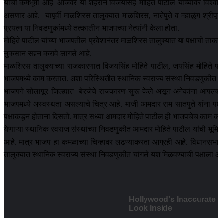
यांची कर्मभूमी आहे. आजवर या शहराने विजयसिंह मोहिते पाटील यांच्यावर 
असणार आहे. यापूर्वी माळशिरस तालुक्यात माळशिरस, नातेपुते व महाळुंग श्रीप
प्रयत्न या निवडणुकांमध्ये तत्कालीन भाजपच्या नेत्यांनी केला होता.
मोहिते पाटील यांच्या भाजपतील प्रवेशानंतर माळशिरस तालुक्यात या पक्षाची
नुकसान सहन करावे लागले आहे.
माळशिरस तालुक्याच्या राजकारणात विजयसिंह मोहिते पाटील, जयसिंह मोहिते प
भाजपमध्ये काम करतात. अशा परिस्थितीत स्थानिक स्वराज्य संस्था निवडणुकीत त
भाजपने सोलापूर जिल्ह्यात बेरजेचे राजकारण सुरू केले असून अनेकांना आपल्या
भाजपमध्ये अस्वस्थता असल्याचे चित्र आहे. माजी आमदार राम सातपुते यांना प
पक्षाकडून होताना दिसतो. मात्र सध्या आमदार मोहिते पाटील ही भाजपचेच काम क
येणाऱ्या स्थानिक स्वराज संस्थांच्या निवडणुकीत आमदार मोहिते पाटील यांची भ
आहे. मात्र भाजप हा कमळाच्या चिन्हावर लढण्याकरता आग्रही आहे. विधानसभा नि
तालुक्यात स्थानिक स्वराज्य संस्था निवडणुकीत चांगले यश मिळवण्याची पक्षाला