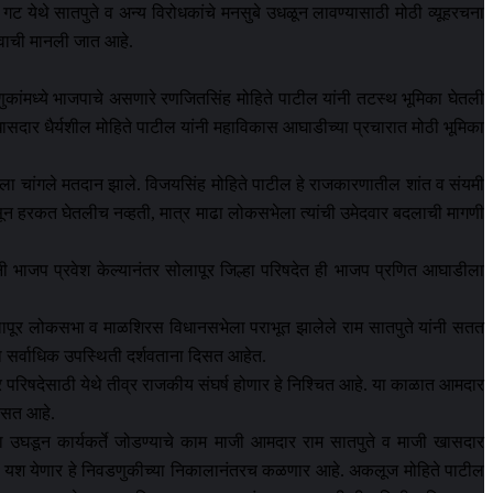
गट येथे सातपुते व अन्य विरोधकांचे मनसुबे उधळून लावण्यासाठी मोठी व्यूहरचना
्वाची मानली जात आहे.
ंमध्ये भाजपाचे असणारे रणजितसिंह मोहिते पाटील यांनी तटस्थ भूमिका घेतली
व खासदार धैर्यशील मोहिते पाटील यांनी महाविकास आघाडीच्या प्रचारात मोठी भूमिका
्षाला चांगले मतदान झाले. विजयसिंह मोहिते पाटील हे राजकारणातील शांत व संयमी
ाजपपासून हरकत घेतलीच नव्हती, मात्र माढा लोकसभेला त्यांची उमेदवार बदलाची मागणी
 भाजप प्रवेश केल्यानंतर सोलापूर जिल्हा परिषदेत ही भाजप प्रणित आघाडीला
लापूर लोकसभा व माळशिरस विधानसभेला पराभूत झालेले राम सातपुते यांनी सतत
ना सर्वाधिक उपस्थिती दर्शवताना दिसत आहेत.
 परिषदेसाठी येथे तीव्र राजकीय संघर्ष होणार हे निश्चित आहे. या काळात आमदार
दिसत आहे.
ा उघडून कार्यकर्ते जोडण्याचे काम माजी आमदार राम सातपुते व माजी खासदार
तपत यश येणार हे निवडणुकीच्या निकालानंतरच कळणार आहे. अकलूज मोहिते पाटील