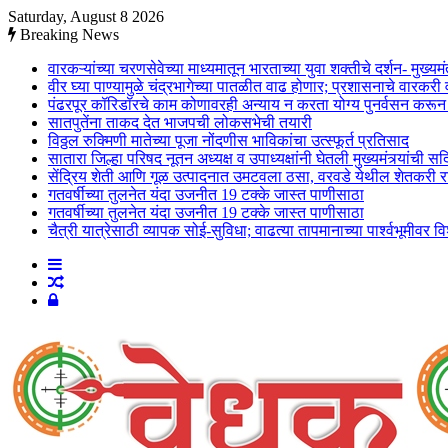
Saturday, August 8 2026
Breaking News
वारकऱ्यांच्या चरणसेवेच्या माध्यमातून भारताच्या युवा शक्तीचे दर्शन- मुख्यम
वीर घ्या पाण्यामुळे चंद्रभागेच्या पातळीत वाढ होणार; प्रशासनाचे वारकर
पंढरपूर कॉरिडॉरचे काम कोणावरही अन्याय न करता योग्य पुनर्वसन करून पू
सातपुतेंना ताकद देत भाजपची लोकसभेची तयारी
विठ्ठल रुक्मिणी मातेच्या पूजा नोंदणीस भाविकांचा उत्स्फूर्त प्रतिसाद
सातारा जिल्हा परिषद नूतन अध्यक्ष व उपाध्यक्षांनी घेतली मुख्यमंत्र्यांची सद
सेंद्रिय शेती आणि गूळ उत्पादनात उमटवला ठसा, वरवडे येथील शेतकरी रा
गतवर्षीच्या तुलनेत यंदा उजनीत 19 टक्के जास्त पाणीसाठा
गतवर्षीच्या तुलनेत यंदा उजनीत 19 टक्के जास्त पाणीसाठा
चैत्री यात्रेसाठी व्यापक सोई-सुविधा; वाढत्या तापमानाच्या पार्श्वभूमीवर
Sidebar
Random
Log
Article
In