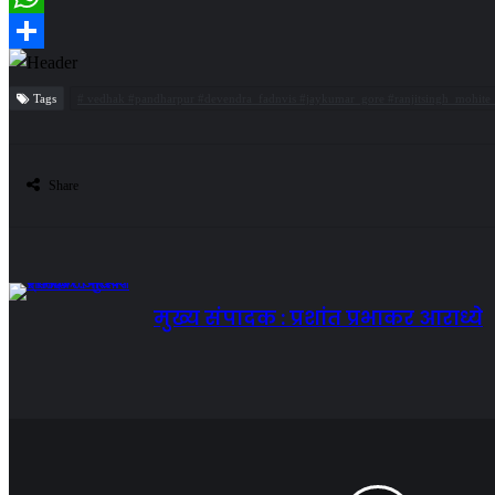
WhatsApp
Share
Tags
# vedhak #pandharpur #devendra_fadnvis #jaykumar_gore #ranjitsingh_mohite_p
Share
मुख्य संपादक : प्रशांत प्रभाकर आराध्ये