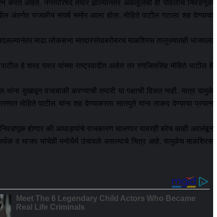
प्रयत्न करत आहेत. नगरपरिषद तयार झाल्यानंतर अकलूजची ही पहिलीच निवडणूक
मधील अंतर्गत राजकीय संघर्ष समोर आला होता. मोहिते पाटील गटाला शह देण्याचा
क्ष बदलल्यानंतर माढा लोकसभा मतदारसंघाबरोबरच माळशिरस तालुक्यातही भाजपला
टील हे शरद पवार यांच्या राष्ट्रवादीत आहेत तर रणजितसिंह मोहिते पाटील हे
 यांना दुखावून वजाबाकी करण्याची तयारी या पक्षाची दिसत नाही. मात्र यामुळे
ात मोहिते पाटील यांना शह देण्याकरता सातपुते यांना ताकद देण्याचा प्रयत्न
क्षीय निवडणूक होणार की आघाड्यांचे राजकारण चालणार यावरही बरेच काही अवलंबून
र्थक व भाजप यांचेही मनोधैर्य उंचावले असल्याचे चित्र आहे. यामुळेच माळशिरस