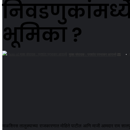
निवडणुकांमध्
भूमिका ?
Send
मुख्य संपादक : प्रशांत प्रभाकर आराध्ये
an
email
माळशिरस तालुक्याच्या राजकारणात मोहिते पाटील आणि माजी आमदार राम सातपुते