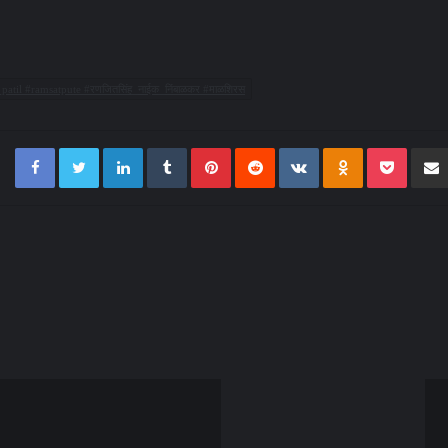
atil #ramsatpute #रणजितसिंह_नाईक_निंबाळकर #माळशिरस
Facebook
Twitter
LinkedIn
Tumblr
Pinterest
Reddit
VKontakte
Odnoklassnik
Pocke