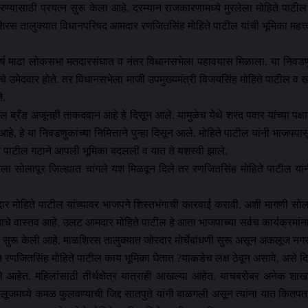
ण्यासाठी प्रयत्न सुरू केला आहे. दरम्यान राजकारणामध्ये मुरलेला मोहिते पाटील 
ळशिरस तालुक्यात विधानपरिषद आमदार रणजितसिंह मोहिते पाटील यांची भूमिका महत्त
 माढा लोकसभा मतदारसंघात व नंतर विधानसभेला पहावयास मिळाला. या निवडणुका
्रवादीचे उमेदवार होते. तर विधानसभेला माजी उपमुख्यमंत्री विजयसिंह मोहिते पाटील 
े.
टील ब्रँड अजूनही ताकदवान आहे हे दिसून आले. यामुळेच येथे शरद पवार यांच्या पक
यात आहे, हे या निवडणुकांच्या निमित्ताने पुन्हा दिसून आले. मोहिते पाटील यांनी भ
े पाटील गटाने आपली भूमिका बदलली व यात ते यशस्वी झाले.
सोलापूर जिल्ह्यात चांगले यश मिळवून दिले तर रणजितसिंह मोहिते पाटील यांनी
ार मोहिते पाटील यांच्यावर भाजपने शिस्तभंगाची कारवाई करावी, अशी मागणी सो
्याचे वास्तव आहे. उलट आमदार मोहिते पाटील हे आता भाजपाच्या सर्वच कार्यक्रमां
री सुरू केली आहे. माळशिरस तालुक्यात जोरदार मोर्चेबांधणी सुरू असून अकलूज नगर
त रणजितसिंह मोहिते पाटील काय भूमिका घेतात ?याकडेच लक्ष ठेवून असावे, असे 
े आहेत. महिलांसाठी तीर्थक्षेत्र यात्राही आखल्या आहेत. याचबरोबर अनेक शाख
लूजमध्ये कमळ फुलवण्याची जिद्द सातपुते यांनी बाळगली असून त्यांना यात कि