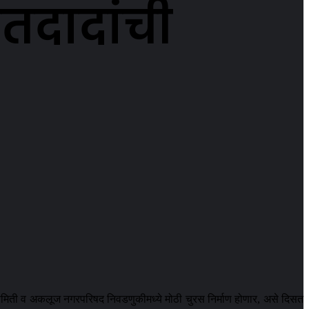
तदादांची
iki
et
 समिती व अकलूज नगरपरिषद निवडणुकीमध्ये मोठी चुरस निर्माण होणार, असे दिसत