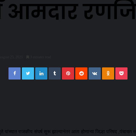
ये आमदार रणजि
August 25, 2025
3 minutes read
Facebook
Twitter
LinkedIn
Tumblr
Pinterest
Reddit
VKontakte
Odnoklassn
Pock
 यांच्यात राजकीय संघर्ष सुरू झाल्यानंतर आता होणाऱ्या जिल्हा परिषद ,पंचायत