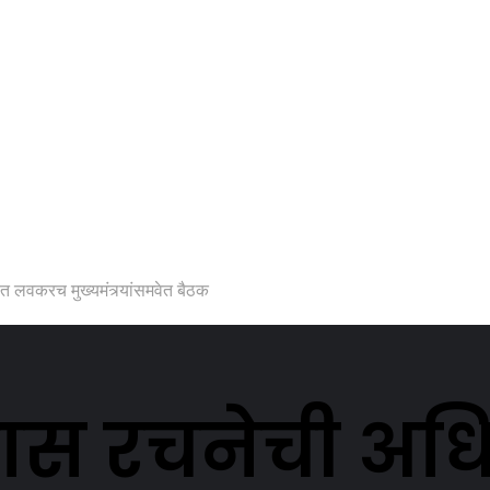
बत लवकरच मुख्यमंत्र्यांसमवेत बैठक
स रचनेची अधिस