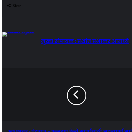
Share
मुख्य संपादक : प्रशांत प्रभाकर आराध्ये
खुशखबर : पंढरपूर - फलटण रेल्वे मार्गासाठी महत्वपूर्ण माह