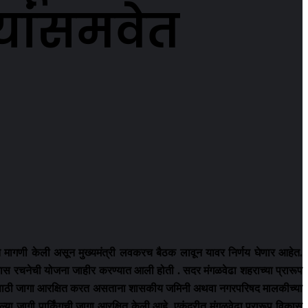
्यांसमवेत
iki
et
ाबत मागणी केली असून मुख्यमंत्री लवकरच बैठक लावून यावर निर्णय घेणार आहेत.
ास रचनेची योजना जाहीर करण्यात आली होती . सदर मंगळवेढा शहराच्या प्रारूप
जनासाठी जागा आरक्षित करत असताना शासकीय जमिनी अथवा नगरपरिषद मालकीच्या
्या जागी पार्किंगची जागा आरक्षित केली आहे. एकंदरीत मंगळवेढा प्रारूप विकास