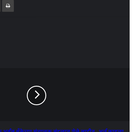
क अर्बन बॅंकेच्या संचालक मंडळात गेले नाहीत...अर्ज काढला