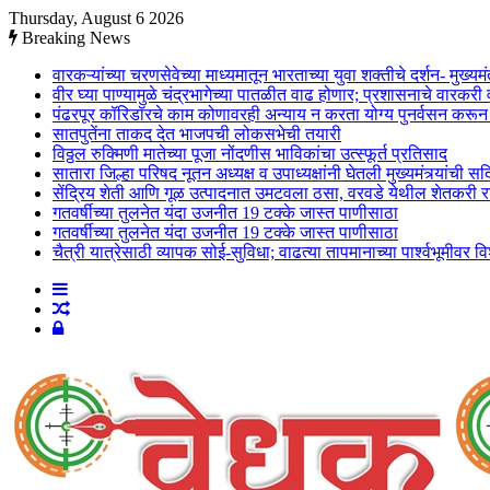
Thursday, August 6 2026
Breaking News
वारकऱ्यांच्या चरणसेवेच्या माध्यमातून भारताच्या युवा शक्तीचे दर्शन- मुख्यम
वीर घ्या पाण्यामुळे चंद्रभागेच्या पातळीत वाढ होणार; प्रशासनाचे वारकर
पंढरपूर कॉरिडॉरचे काम कोणावरही अन्याय न करता योग्य पुनर्वसन करून पू
सातपुतेंना ताकद देत भाजपची लोकसभेची तयारी
विठ्ठल रुक्मिणी मातेच्या पूजा नोंदणीस भाविकांचा उत्स्फूर्त प्रतिसाद
सातारा जिल्हा परिषद नूतन अध्यक्ष व उपाध्यक्षांनी घेतली मुख्यमंत्र्यांची सद
सेंद्रिय शेती आणि गूळ उत्पादनात उमटवला ठसा, वरवडे येथील शेतकरी रा
गतवर्षीच्या तुलनेत यंदा उजनीत 19 टक्के जास्त पाणीसाठा
गतवर्षीच्या तुलनेत यंदा उजनीत 19 टक्के जास्त पाणीसाठा
चैत्री यात्रेसाठी व्यापक सोई-सुविधा; वाढत्या तापमानाच्या पार्श्वभूमीवर
Sidebar
Random
Log
Article
In