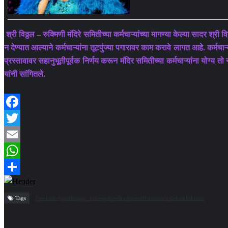
श्री विठ्ठल – रुक्मिणी मंदिरे समितीच्या कर्मचाऱ्यांच्या मागण्या केल्या सादर श्री
न देण्यात आल्याने कर्मचाऱ्यांना तूटपुंज्या पगारावर काम करावे लागत आहे. कर्मचाऱ
प्रस्तावावर सहानुभूतीपूर्वक निर्णय करून मंदिर समितीच्या कर्मचाऱ्यांना योग्य 
यांनी सांगितले.
Facebook
Twitter
Email
WhatsApp
Share
Tags
#vedhak #pandharpur #mangalwedha #samadhanautade #eknathshinde