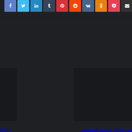
िती !
..यासाठी प्रशांत परिचार