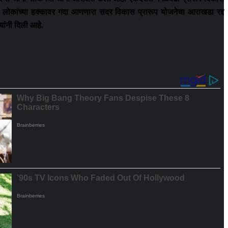
्र लोकांच्या हक्कावर गदा आणणारा सदर विकास प्रारूप योजनेचा आराखडा रद्द
यांनी दिली आहे.