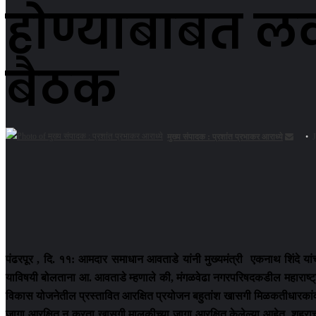
होण्याबाबत लव
बैठक
Send
मुख्य संपादक : प्रशांत प्रभाकर आराध्ये
an
email
पंढरपूर , दि. ११: आमदार समाधान आवताडे यांनी मुख्यमंत्री एकनाथ शिंदे यां
याविषयी बोलताना आ. आवताडे म्हणाले की, मंगळवेढा नगरपरिषदकडील महाराष्ट्
विकास योजनेतील प्रस्तावित आरक्षित प्रयोजन बहुतांश खासगी मिळकतीधारका
जागा आरक्षित न करता खासगी मालकीच्या जागा आरक्षित केलेल्या आहेत. शहराच्या