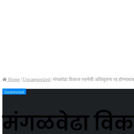
Home
/
Uncategorized
/
मंगळवेढा विकास रचनेची अधिसूचना रद्द होण्याबा
Uncategorized
मंगळवेढा विका