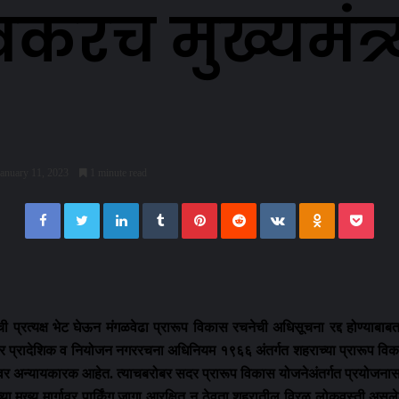
करच मुख्यमंत्र
January 11, 2023
1 minute read
Facebook
Twitter
LinkedIn
Tumblr
Pinterest
Reddit
VKontakte
Odnoklassn
Pock
ची प्रत्यक्ष भेट घेऊन मंगळवेढा प्रारूप विकास रचनेची अधिसूचना रद्द होण्याब
र प्रादेशिक व नियोजन नगररचना अधिनियम १९६६ अंतर्गत शहराच्या प्रारूप विक
ंवर अन्यायकारक आहेत. त्याचबरोबर सदर प्रारूप विकास योजनेअंतर्गत प्रयो
 मुख्य मार्गावर पार्किंग जागा आरक्षित न ठेवता शहरातील विरळ लोकवस्ती असलेल