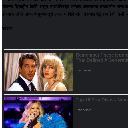
योजना दिशाहीन केली असून नगरपरिषदेत सत्तेवर असणाऱ्या तत्कालीन सत्ताधा
होण्यासाठी मी राज्याचे मुख्यमंत्री एकनाथ शिंदे यांना प्रत्यक्ष भेटून माहिती
चौकट