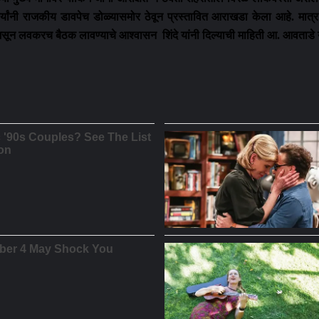
र्यांनी राजकीय डावपेच डोळ्यासमोर ठेवून प्रस्तावित आराखडा केला आहे. मात
 दिली असून लवकरच बैठक लावण्याचे आश्वासन शिंदे यांनी दिल्याची माहिती आ. आवताडे 