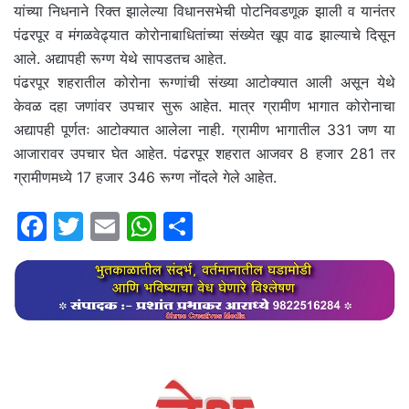
यांच्या निधनाने रिक्त झालेल्या विधानसभेची पोटनिवडणूक झाली व यानंतर
पंढरपूर व मंगळवेढ्यात कोरोनाबाधितांच्या संख्येत खूप वाढ झाल्याचे दिसून
आले. अद्यापही रूग्ण येथे सापडतच आहेत.
पंढरपूर शहरातील कोरोना रूग्णांची संख्या आटोक्यात आली असून येथे
केवळ दहा जणांवर उपचार सुरू आहेत. मात्र ग्रामीण भागात कोरोनाचा
अद्यापही पूर्णतः आटोक्यात आलेला नाही. ग्रामीण भागातील 331 जण या
आजारावर उपचार घेत आहेत. पंढरपूर शहरात आजवर 8 हजार 281 तर
ग्रामीणमध्ये 17 हजार 346 रूग्ण नोंदले गेले आहेत.
F
T
E
W
S
a
w
m
h
h
c
itt
ai
at
ar
e
er
l
s
e
b
A
o
p
o
p