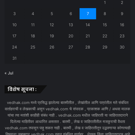
1
2
3
4
5
6
7
8
9
10
11
12
13
14
15
16
17
18
19
20
21
22
23
24
25
26
27
28
29
30
31
« Jul
विशेष सूचना :
vedhak.com मध्ये प्रसिद्ध झालेल्या बातमीतील , लेखांतील आणि पत्रांतील मते संबंधित
वार्ताहराची व लेखकाची असून vedhak.com चे संपादक , प्रकाशक आणि / अथवा मालक
यांचा त्या मतांशी काहीही संबंध नाही . vedhak.com मधील जाहिराती या जाहिरातदाराने
दिलेल्या माहितीवर आधारित असतात . बातमी , लेख व जाहिरातीतील मजकुराची वैधता
vedhak.com तपासून पाहू शकत नाही . बातमी , लेख व जाहिरातीतून उद्भवणाऱ्या कोणत्याही
विषयाला जबाबदार vedhak.com नसून संबंधित वार्ताहर , लेखक किंवा जाहिरातदारच आहे