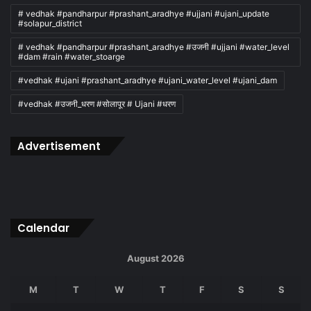
# vedhak #pandharpur #prashant_aradhye #ujjani #ujani_update
#solapur_district
# vedhak #pandharpur #prashant_aradhye #उजनी #ujjani #water_level
#dam #rain #water_stoarge
#vedhak #ujani #prashant_aradhye #ujani_water_level #ujani_dam
#vedhak #उजनी_धरण #सोलापूर # Ujani #धरण
Advertisement
Calendar
August 2026
M
T
W
T
F
S
S