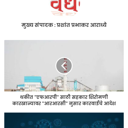
k
मुख्य संपादक : प्रशांत प्रभाकर आराध्ये
थकीत "एफआरपी" साठी सहकार शिरोमणी
कारखान्यावर "आरआरसी" नुसार कारवाईचे आदेश