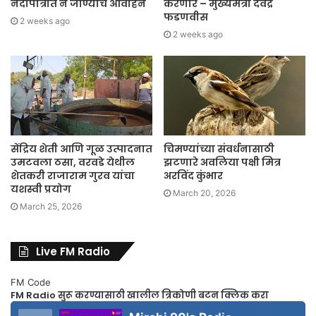
नदीपात्रात न जाण्याचे आवाहन
करणार – मुख्यमंत्री देवेंद्र
फडणवीस
2 weeks ago
2 weeks ago
सेंद्रिय शेती आणि गूळ उत्पादनात
चिमण्यांच्या संवर्धनासाठी
उमटवला ठसा, वरवडे येथील
झटणारे अवलिया पक्षी मित्र
शेतकरी राजाराम गुरव यांचा
अरविंद कुंभार
यशस्वी प्रयोग
March 20, 2026
March 25, 2026
Live FM Radio
FM Code
FM Radio सुरू करण्यासाठी खालील त्रिकोणी बटन क्लिक करा