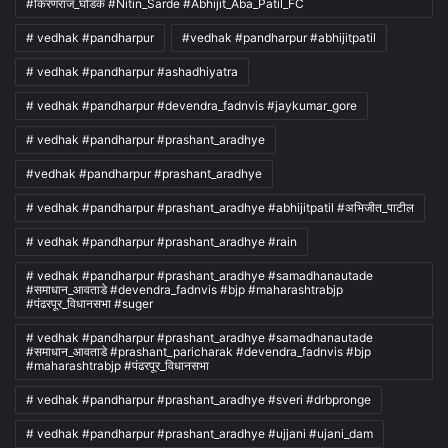
#किरणराज_घोडके #Nitin_Sarde #Abhijit_Aba_Patil_FC
# vedhak #pandharpur
#vedhak #pandharpur #abhijitpatil
# vedhak #pandharpur #ashadhiyatra
# vedhak #pandharpur #devendra_fadnvis #jaykumar_gore
# vedhak #pandharpur #prashant_aradhye
#vedhak #pandharpur #prashant_aradhye
# vedhak #pandharpur #prashant_aradhye #abhijitpatil #अभिजीत_पाटील
# vedhak #pandharpur #prashant_aradhye #rain
# vedhak #pandharpur #prashant_aradhye #samadhanautade
#समाधान_आवताडे #devendra_fadnvis #bjp #maharashtrabjp
#पंढरपूर_विधानसभा #suger
# vedhak #pandharpur #prashant_aradhye #samadhanautade
#समाधान_आवताडे #prashant_paricharak #devendra_fadnvis #bjp
#maharashtrabjp #पंढरपूर_विधानसभा
# vedhak #pandharpur #prashant_aradhye #sveri #drbpronge
# vedhak #pandharpur #prashant_aradhye #ujjani #ujani_dam