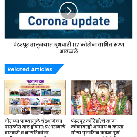
पंढरपूर तालुक्यात बुधवारी 117 कोरोनाबाधित रूग्ण
आढळले
Related Articles
वीर घ्या पाण्यामुळे चंद्रभागेच्या
पंढरपूर कॉरिडॉरचे काम
पातळीत वाढ होणार; प्रशासनाचे
कोणावरही अन्याय न करता
वारकरी व नागरिकांना
योग्य पुनर्वसन करून पूर्ण