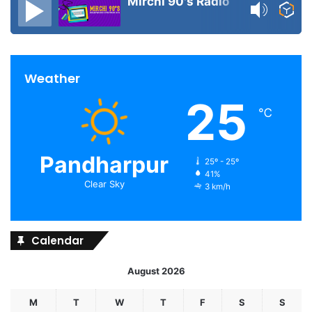
Mirchi 90's Radio
Weather
25
℃
Pandharpur
25º - 25º
41%
Clear Sky
3 km/h
Calendar
August 2026
M
T
W
T
F
S
S