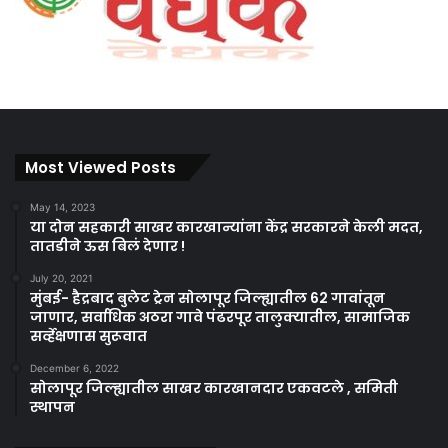
Most Viewed Posts
May 14, 2023
या दोन सहकारी साखर कारखान्यांना केंद्र सरकारने केली मदत,
तातडीने ऊस बिलं देणार !
July 20, 2021
मुंबई- हैद्रबाद बुलेट ट्रेन सोलापूर जिल्ह्यातील 62 गावांतून
जाणार, सर्वाधिक अठरा गावे पंढरपूर तालुक्यातील, सामाजिक
सर्व्हेक्षणास सुरूवात
December 6, 2022
सोलापूर जिल्ह्यातील साखर कारखानदार एकवटले , समिती
स्थापन