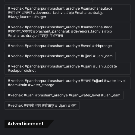
# vedhak #pandharpur #prashant_aradhye #samadhanautade
#समाधान_आवताडे #devendra_fadnvis #bjp #maharashtrabjp
#पंढरपूर_विधानसभा #suger
# vedhak #pandharpur #prashant_aradhye #samadhanautade
#समाधान_आवताडे #prashant_paricharak #devendra_fadnvis #bjp
#maharashtrabjp #पंढरपूर_विधानसभा
# vedhak #pandharpur #prashant_aradhye #sveri #drbpronge
# vedhak #pandharpur #prashant_aradhye #ujjani #ujani_dam
# vedhak #pandharpur #prashant_aradhye #ujjani #ujani_update
#solapur_district
# vedhak #pandharpur #prashant_aradhye #उजनी #ujjani #water_level
#dam #rain #water_stoarge
#vedhak #ujani #prashant_aradhye #ujani_water_level #ujani_dam
#vedhak #उजनी_धरण #सोलापूर # Ujani #धरण
Advertisement