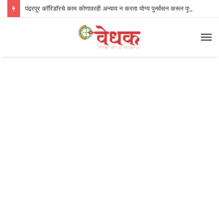
पंढरपूर कॉरिडॉरचे काम कोणावरही अन्याय न करता योग्य पुनर्वसन करून पूर्ण करणार – मुख्यमंत्री देवेंद्र फडणवीस
M