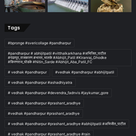
Tags
#bpronge #svericollage #pandharpur
#pandharpur # abhijitpatil #vitthalkarkhana #अभिजित_पाटील
#पंढरपूर_राजकारण #भारत_भालके #Abhijit_Patil #Kiranraj_Ghodke
#किरणराज_घोडके #Nitin_Sarde #Abhijit_Aba_Patil_FC
# vedhak #pandharpur
#vedhak #pandharpur #abhijitpatil
# vedhak #pandharpur #ashadhiyatra
# vedhak #pandharpur #devendra_fadnvis #jaykumar_gore
# vedhak #pandharpur #prashant_aradhye
#vedhak #pandharpur #prashant_aradhye
# vedhak #pandharpur #prashant_aradhye #abhijitpatil #अभिजीत_पाटील
# vedhak #pandharpur #prashant_aradhye #rain