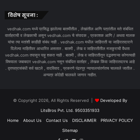
विशेष सूचना :
vedhak.com मध्ये प्रसिद्ध झालेल्या बातमीतील , लेखांतील आणि पत्रांतील मते संबंधित
वार्ताहराची व लेखकाची असून vedhak.com चे संपादक , प्रकाशक आणि / अथवा मालक
यांचा त्या मतांशी काहीही संबंध नाही . vedhak.com मधील जाहिराती या जाहिरातदाराने
दिलेल्या माहितीवर आधारित असतात . बातमी , लेख व जाहिरातीतील मजकुराची वैधता
vedhak.com तपासून पाहू शकत नाही . बातमी , लेख व जाहिरातीतून उद्भवणाऱ्या कोणत्याही
विषयाला जबाबदार vedhak.com नसून संबंधित वार्ताहर , लेखक किंवा जाहिरातदारच आहे
. वृत्तपत्रासंबंधी सर्व खटले , वादविवाद , प्रकरणे पंढरपूर न्यायालयांतर्गतच चालवले जातील .
अन्यत्र कोठेही चालवले जाणार नाहीत.
© Copyright 2026, All Rights Reserved |
Developed By
LitsBros Pvt. Ltd. 9503351933
Home
About Us
Contact Us
DISCLAIMER
PRIVACY POLICY
Sitemap
Facebook
Twitter
YouTube
Instagram