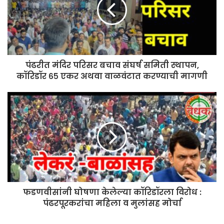
पंढरीत मंदिर परिसर बचाव संघर्ष समिती स्थापन,
कॉरिडॉर ६५ एकर अथवा वाळवंटात करण्याची मागणी
फडणवीसांनी घोषणा केलेल्या कॉरिडॉरला विरोध :
पंढरपूरकरांचा महिला व मुलांसह मोर्चा