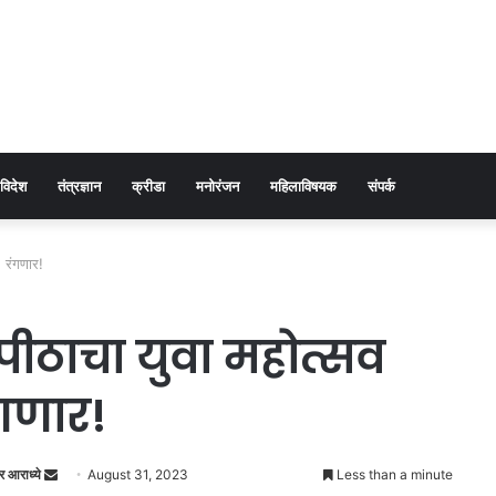
विदेश
तंत्रज्ञान
क्रीडा
मनोरंजन
महिलाविषयक
संपर्क
े रंगणार!
ापीठाचा युवा महोत्सव
ंगणार!
Send
र आराध्ये
August 31, 2023
Less than a minute