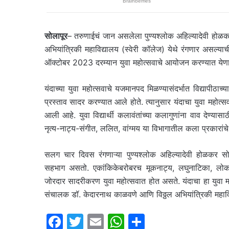
सोलापूर
– तरुणाईचं जान असलेला पुण्यश्लोक अहिल्यादेवी होळकर स
अभियांत्रिकी महाविद्यालय (स्वेरी कॉलेज) येथे रंगणार असल्या
ऑक्टोबर 2023 दरम्यान युवा महोत्सवाचे आयोजन करण्यात येणार 
यंदाच्या युवा महोत्सवाचे यजमानपद मिळण्यासंदर्भात विद्यापीठाच्
प्रस्ताव सादर करण्यात आले होते. त्यानुसार यंदाचा युवा महोत्स
आली आहे. युवा विद्यार्थी कलावंतांच्या कलागुणांना वाव देण्यासा
नृत्य-नाट्य-संगीत, ललित, वांग्मय या विभागातील कला प्रकारां
सलग चार दिवस रंगणाऱ्या पुण्यश्लोक अहिल्यादेवी होळकर सोलापू
सहभाग असतो. एकांकिकेबरोबरच मूकनाट्य, लघुनाटिका, लोकनृत
जोरदार सादरीकरण युवा महोत्सवात होत असते. यंदाचा हा युवा मह
संचालक डॉ. केदारनाथ काळवणे आणि विठ्ठल अभियांत्रिकी महाविद्याल
F
T
E
W
S