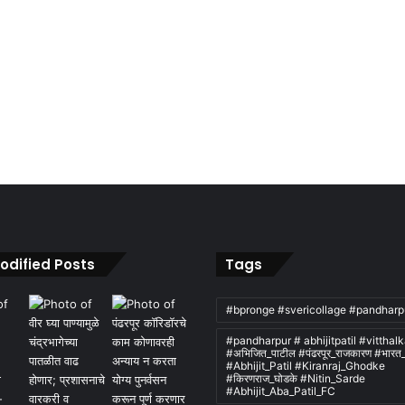
odified Posts
Tags
#bpronge #svericollage #pandharp
#pandharpur # abhijitpatil #vitthal
#अभिजित_पाटील #पंढरपूर_राजकारण #भारत
#Abhijit_Patil #Kiranraj_Ghodke
#किरणराज_घोडके #Nitin_Sarde
#Abhijit_Aba_Patil_FC