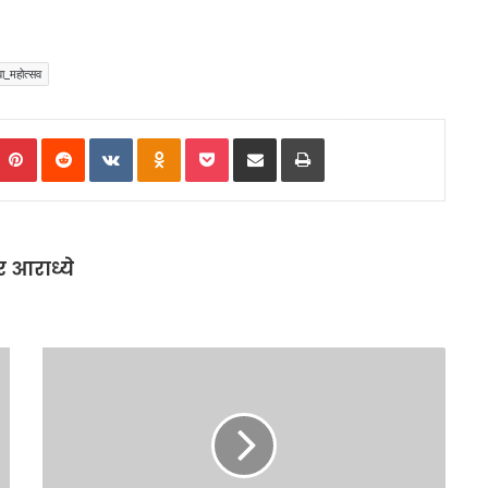
_महोत्सव
umblr
Pinterest
Reddit
VKontakte
Odnoklassniki
Pocket
Share via Email
Print
र आराध्ये