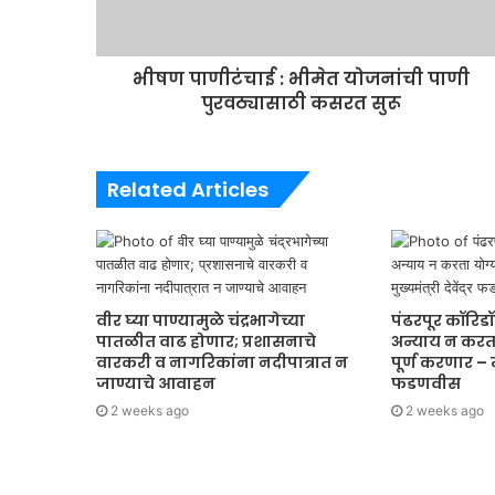
भीषण पाणीटंचाई : भीमेत योजनांची पाणी
पुरवठ्यासाठी कसरत सुरू
Related Articles
वीर घ्या पाण्यामुळे चंद्रभागेच्या
पंढरपूर कॉरि
पातळीत वाढ होणार; प्रशासनाचे
अन्याय न करता
वारकरी व नागरिकांना नदीपात्रात न
पूर्ण करणार – मुख
जाण्याचे आवाहन
फडणवीस
2 weeks ago
2 weeks ago