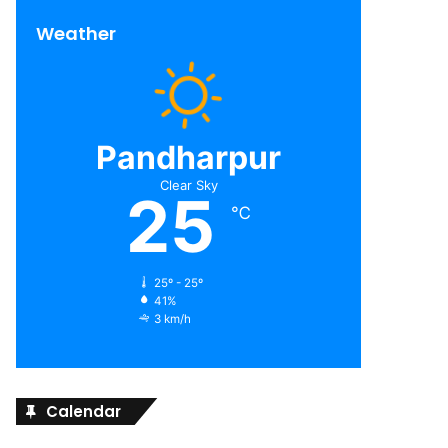
Weather
Pandharpur
Clear Sky
25
℃
25º - 25º
41%
3 km/h
Calendar