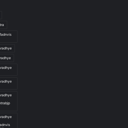
tra
fadnvis
aradhye
radhye
aradhye
aradhye
aradhye
trabjp
aradhye
adnvis