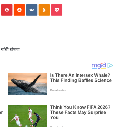
an
In
Tumblr
Pinterest
Reddit
VKontakte
Odnoklassniki
Pocket
email
यांची घोषणा