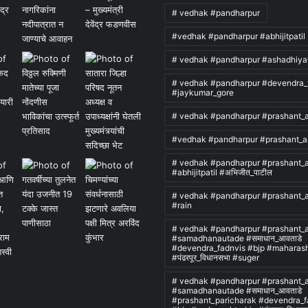
# vedhak #pandharpur
#vedhak #pandharpur #abhijitpatil
# vedhak #pandharpur #ashadhiya
# vedhak #pandharpur #devendra_
#jaykumar_gore
# vedhak #pandharpur #prashant_
#vedhak #pandharpur #prashant_a
# vedhak #pandharpur #prashant_
#abhijitpatil #अभिजीत_पाटील
# vedhak #pandharpur #prashant_
#rain
# vedhak #pandharpur #prashant_
#samadhanautade #समाधान_आवताडे
#devendra_fadnvis #bjp #maharash
#पंढरपूर_विधानसभा #suger
# vedhak #pandharpur #prashant_
#samadhanautade #समाधान_आवताडे
#prashant_paricharak #devendra_f