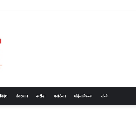
विदेश
तंत्रज्ञान
क्रीडा
मनोरंजन
महिलाविषयक
संपर्क