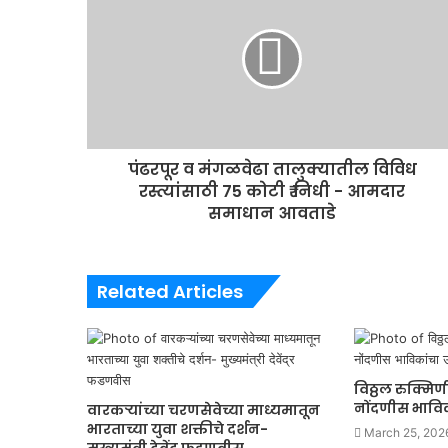
पंढरपूर व मंगळवेढा तालुक्यातील विविध
रस्त्यांसाठी 75 कोटी ₹ निधी - आमदार
समाधान आवताडे
Related Articles
विठ्ठल रुक्मिणी
नोंदणीस भाविकां
वारकऱ्यांच्या चरणसेवेच्या माध्यमातून
भारताच्या युवा शक्तीचे दर्शन-
March 25, 202