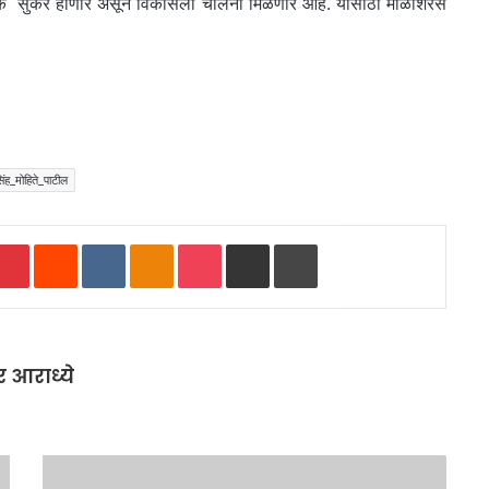
हतूक सुकर होणार असून विकासला चालना मिळणार आहे. यासाठी माळशिरस
मोहिते_पाटील
mblr
Pinterest
Reddit
VKontakte
Odnoklassniki
Pocket
Share via Email
Print
र आराध्ये