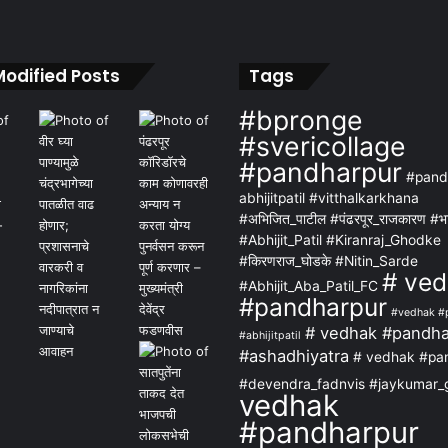
Modified Posts
Tags
#bpronge
#svericollage
#pandharpur
#pand
abhijitpatil #vitthalkarkhana
#अभिजित_पाटील #पंढरपूर_राजकारण #भ
#Abhijit_Patil #Kiranraj_Ghodke
#किरणराज_घोडके #Nitin_Sarde
# ve
#Abhijit_Aba_Patil_FC
#pandharpur
#vedhak #
# vedhak #pandha
#abhijitpatil
#ashadhiyatra
# vedhak #pa
#devendra_fadnvis #jaykumar_
vedhak
#pandharpur