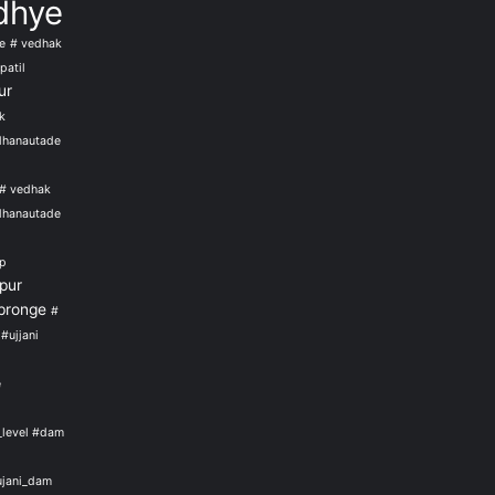
dhye
e
# vedhak
patil
ur
k
dhanautade
# vedhak
dhanautade
jp
pur
pronge
#
#ujjani
e
_level #dam
ujani_dam