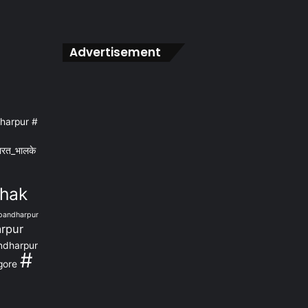
Advertisement
harpur #
ारत_भालके
dhak
pandharpur
rpur
ndharpur
#
gore