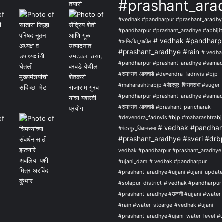
#prashant_ara
#vedhak #pandharpur #prashant_aradhy
#pandharpur #prashant_aradhye #abhijit
# vedhak #pandharp
#अभिजीत_पाटील
#prashant_aradhye #rain
# vedha
#pandharpur #prashant_aradhye #sama
#समाधान_आवताडे #devendra_fadnvis #bjp
#maharashtrabjp #पंढरपूर_विधानसभा #suger
#pandharpur #prashant_aradhye #sama
#समाधान_आवताडे #prashant_paricharak
#devendra_fadnvis #bjp #maharashtrab
# vedhak #pandhar
#पंढरपूर_विधानसभा
#prashant_aradhye #sveri #drb
vedhak #pandharpur #prashant_aradhye 
#ujani_dam
# vedhak #pandharpur
#prashant_aradhye #ujjani #ujani_updat
#solapur_district
# vedhak #pandharpur
#prashant_aradhye #उजनी #ujjani #water
#rain #water_stoarge
#vedhak #ujani
#prashant_aradhye #ujani_water_level #