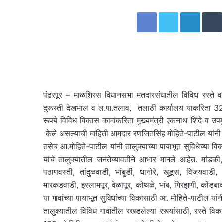
Facebook
Twitter
Linked
पंढरपूर – माळशिरस विधानसभा मतदारसंघातील विविध रस्ते व
दुरूस्ती देखभाल व ल.पा.तलाव, तलाठी कार्यालय याकरित
रूपये विविध विकास कामांकरिता मुख्यमंत्री एकनाथ शिंदे व उपमु
केले असल्याची माहिती आमदार रणजितसिंह मोहिते-पाटील यांनी
तसेच आ.मोहिते-पाटील यांनी तालुक्याच्या पायाभूत सुविधेच्या वि
यांचे तालुक्यातील जनतेच्यावतीने आभार मानले आहेत. मांडक
पठाणवस्ती, तांदुळवाडी, भांबुर्डी, धानोरे, खुडूस, विजयवाड
मारकडवाडी, इस्लामपूर, वेळापूर, कोथळे, भांब, गिरझणी, कोंडब
या गावांच्या पायाभूत सुविधांच्या विकासाठी आ. मोहिते-पाटील या
तालुक्यातील विविध गावांतील रखडलेल्या रस्त्यांसाठी, रस्ते वि