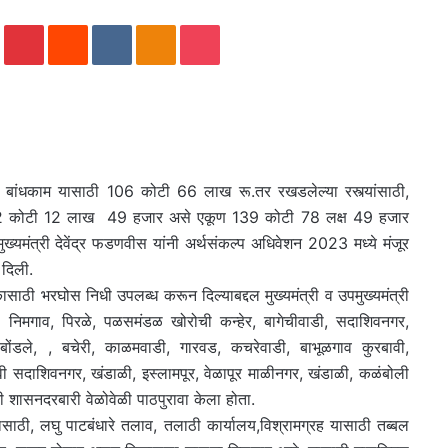
an
In
Tumblr
Pinterest
Reddit
VKontakte
Odnoklassniki
Pocket
email
 बांधकाम यासाठी 106 कोटी 66 लाख रू.तर रखडलेल्या रस्त्यांसाठी,
ा 32 कोटी 12 लाख 49 हजार असे एकूण 139 कोटी 78 लक्ष 49 हजार
ख्यमंत्री देवेंद्र फडणवीस यांनी अर्थसंकल्प अधिवेशन 2023 मध्ये मंजूर
 दिली.
कासाठी भरघोस निधी उपलब्ध करून दिल्याबद्दल मुख्यमंत्री व उपमुख्यमंत्री
ी, निमगाव, पिरळे, पळसमंडळ खोरोची कन्हेर, बागेचीवाडी, सदाशिवनगर,
ी, बोंडले, , बचेरी, काळमवाडी, गारवड, कचरेवाडी, बाभूळगाव कुरबावी,
ावी सदाशिवनगर, खंडाळी, इस्लामपूर, वेळापूर माळीनगर, खंडाळी, कळंबोली
ंनी शासनदरबारी वेळोवेळी पाठपुरावा केला होता.
कासाठी, लघु पाटबंधारे तलाव, तलाठी कार्यालय,विश्रामग्रह यासाठी तब्बल