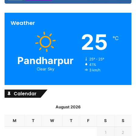
Weather
25
℃
Pandharpur
25º - 25º
41%
Clear Sky
3 km/h
Calendar
August 2026
M
T
W
T
F
S
S
1
2