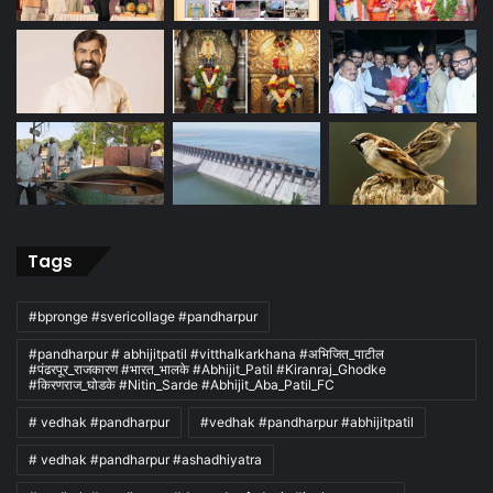
Tags
#bpronge #svericollage #pandharpur
#pandharpur # abhijitpatil #vitthalkarkhana #अभिजित_पाटील
#पंढरपूर_राजकारण #भारत_भालके #Abhijit_Patil #Kiranraj_Ghodke
#किरणराज_घोडके #Nitin_Sarde #Abhijit_Aba_Patil_FC
# vedhak #pandharpur
#vedhak #pandharpur #abhijitpatil
# vedhak #pandharpur #ashadhiyatra