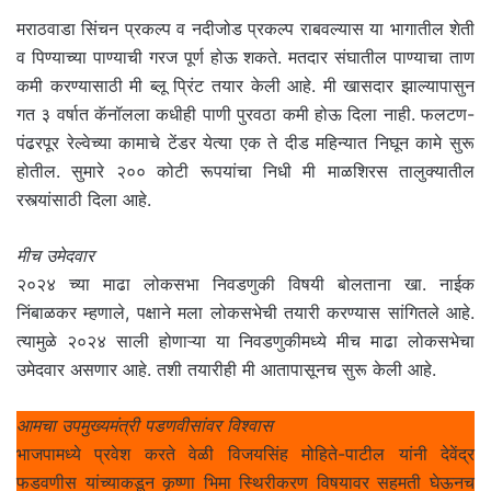
मराठवाडा सिंचन प्रकल्प व नदीजोड प्रकल्प राबवल्यास या भागातील शेती
व पिण्याच्या पाण्याची गरज पूर्ण होऊ शकते. मतदार संघातील पाण्याचा ताण
कमी करण्यासाठी मी ब्लू प्रिंट तयार केली आहे. मी खासदार झाल्यापासुन
गत ३ वर्षात कॅनॉलला कधीही पाणी पुरवठा कमी होऊ दिला नाही. फलटण-
पंढरपूर रेल्वेच्या कामाचे टेंडर येत्या एक ते दीड महिन्यात निघून कामे सुरू
होतील. सुमारे २०० कोटी रूपयांचा निधी मी माळशिरस तालुक्यातील
रस्त्यांसाठी दिला आहे.
मीच उमेदवार
२०२४ च्या माढा लोकसभा निवडणुकी विषयी बोलताना खा. नाईक
निंबाळकर म्हणाले, पक्षाने मला लोकसभेची तयारी करण्यास सांगितले आहे.
त्यामुळे २०२४ साली होणाऱ्या या निवडणुकीमध्ये मीच माढा लोकसभेचा
उमेदवार असणार आहे. तशी तयारीही मी आतापासूनच सुरू केली आहे.
आमचा उपमुख्यमंत्री पडणवीसांवर विश्वास
भाजपामध्ये प्रवेश करते वेळी विजयसिंह मोहिते-पाटील यांनी देवेंद्र
फडवणीस यांच्याकडून कृष्णा भिमा स्थिरीकरण विषयावर सहमती घेऊनच