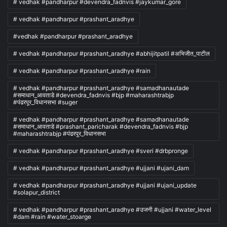
# vedhak #pandharpur #devendra_fadnvis #jaykumar_gore
# vedhak #pandharpur #prashant_aradhye
#vedhak #pandharpur #prashant_aradhye
# vedhak #pandharpur #prashant_aradhye #abhijitpatil #अभिजीत_पाटील
# vedhak #pandharpur #prashant_aradhye #rain
# vedhak #pandharpur #prashant_aradhye #samadhanautade
#समाधान_आवताडे #devendra_fadnvis #bjp #maharashtrabjp
#पंढरपूर_विधानसभा #suger
# vedhak #pandharpur #prashant_aradhye #samadhanautade
#समाधान_आवताडे #prashant_paricharak #devendra_fadnvis #bjp
#maharashtrabjp #पंढरपूर_विधानसभा
# vedhak #pandharpur #prashant_aradhye #sveri #drbpronge
# vedhak #pandharpur #prashant_aradhye #ujjani #ujani_dam
# vedhak #pandharpur #prashant_aradhye #ujjani #ujani_update
#solapur_district
# vedhak #pandharpur #prashant_aradhye #उजनी #ujjani #water_level
#dam #rain #water_stoarge