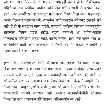
पक्षातील जेष्ठ नेत्यांकडे मी याबाबत आग्रहही करत होतो. मंत्रीपदाच्या
राहिलेल्या बारा जणांच्या यादीत त्यांचे नाव यावे यासाठी मी प्रयत्न करत
होतो. परंतु माळशिरस तालुक्यातून मला सतत विरोध केला गेला. माझ्याबद्दल
अनेक गैरसमज पसरवले गेले. त्यामुळेच रणजितदादांचे मंत्रिपद रखडले गेले
आहे. हे ही मी स्पष्टपणे मान्य करतो. एकतर्फी प्रसिध्द होणाऱ्या बातम्यांमुळेच
आमच्यात गैरमज वाढले आहेत. माझ्या मनामध्ये आ. मोहिते-पाटील
यांच्याबद्दल कोणतीही कटुता नाही, मतभेद नाहीत. आज जरी पक्षाने मला आ.
रणजितसिंहांसाठी काम करण्यास सांगितले तर मी मोठ्या ताकदीने व
प्रमाणिकपणे ते काम करेन.
कृष्णा भिमा स्थिरीकरणाविषयी बोलताना खा. नाईक निंबाळकर म्हणाले,
स्थिरीकरणाच्या प्रकल्पाचा प्रस्ताव राज्य सरकारने केंद्र सरकारकडे
पाठवला आहे. परंतु हे प्रकरण लवादाकडे असल्याने प्रलंबित आहे. या
खोऱ्यातील पाणी त्या खोऱ्यात घेता येणार नाही असा केंद्राने यापुर्वी नियम
केला आहे. त्यामुळे कृष्णेचे पाणी कृष्णा खो-यासाठी व भीमेचे पाणी भिमा
खोऱ्यासाठी वापरावे लागणार आहे. समांतर जलवाहीनीचीही सोलापूर
जिल्ह्याला गरज नसल्याचे इरिगेशनच्या अधिकाऱ्यांचे मत आहे.