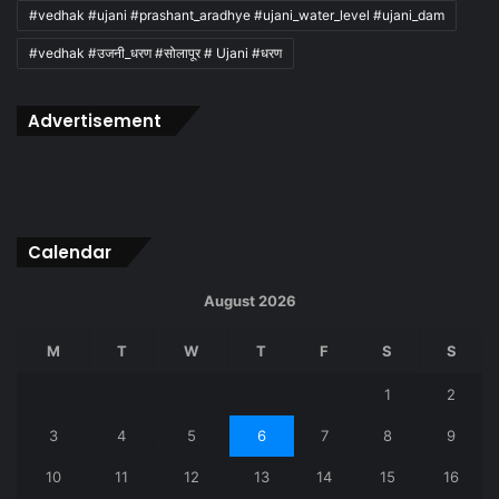
#vedhak #ujani #prashant_aradhye #ujani_water_level #ujani_dam
#vedhak #उजनी_धरण #सोलापूर # Ujani #धरण
Advertisement
Calendar
August 2026
M
T
W
T
F
S
S
1
2
3
4
5
6
7
8
9
10
11
12
13
14
15
16