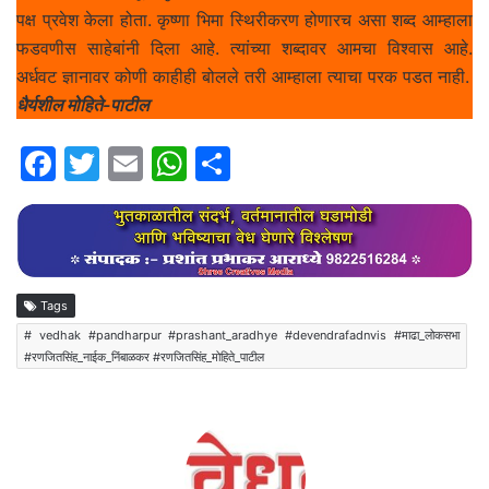
पक्ष प्रवेश केला होता. कृष्णा भिमा स्थिरीकरण होणारच असा शब्द आम्हाला
फडवणीस साहेबांनी दिला आहे. त्यांच्या शब्दावर आमचा विश्वास आहे.
अर्धवट ज्ञानावर कोणी काहीही बोलले तरी आम्हाला त्याचा परक पडत नाही.
धैर्यशील मोहिते-पाटील
F
T
E
W
S
a
w
m
h
h
c
itt
ai
at
ar
e
er
l
s
e
b
A
Tags
o
p
# vedhak #pandharpur #prashant_aradhye #devendrafadnvis #माढा_लोकसभा
#रणजितसिंह_नाईक_निंबाळकर #रणजितसिंह_मोहिते_पाटील
o
p
k