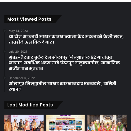
Most Viewed Posts
May 14, 2023
या दोन सहकारी साखर कारखान्यांना केंद्र सरकारने केली मदत,
तातडीने ऊस बिलं देणार !
July 20, 2021
मुंबई- हैद्रबाद बुलेट ट्रेन सोलापूर जिल्ह्यातील 62 गावांतून
जाणार, सर्वाधिक अठरा गावे पंढरपूर तालुक्यातील, सामाजिक
सर्व्हेक्षणास सुरूवात
December 6, 2022
सोलापूर जिल्ह्यातील साखर कारखानदार एकवटले , समिती
स्थापन
Last Modified Posts