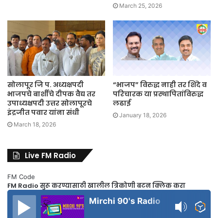
March 25, 2026
सोलापूर जि प. अध्यक्षपदी
“भाजप” विरुद्ध नाही तर शिंदे व
भाजपचे बार्शीचे दीपक वैद्य तर
परिचारक या प्रस्थापितांविरुद्ध
उपाध्यक्षपदी उत्तर सोलापूरचे
लढाई
इंद्रजीत पवार यांना संधी
January 18, 2026
March 18, 2026
Live FM Radio
FM Code
FM Radio सुरू करण्यासाठी खालील त्रिकोणी बटन क्लिक करा
Mirchi 90's Radio